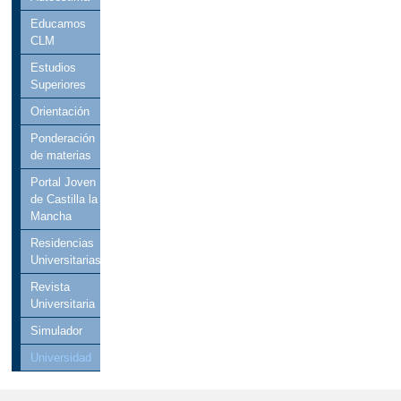
Educamos
CLM
Estudios
Superiores
Orientación
Ponderación
de materias
Portal Joven
de Castilla la
Mancha
Residencias
Universitarias
Revista
Universitaria
Simulador
Universidad