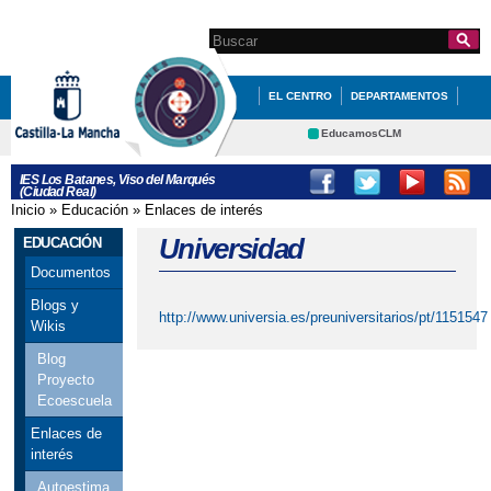
Pasar al
contenido
Search this site
Formulario de
principal
búsqueda
EL CENTRO
DEPARTAMENTOS
CURSO 25/26
EDUCACIÓN
EducamosCLM
Delphos
QUÉ HACEMOS
ANUNCIOS
IES Los Batanes, Viso del Marqués
(Ciudad Real)
Educación
Cultura
GRADUADOS
Inicio
»
Educación
»
Enlaces de interés
Se encuentra usted aquí
Deportes
CRFP
Universidad
EDUCACIÓN
Contacto
Documentos
Blogs y
http://www.universia.es/preuniversitarios/pt/1151547
Wikis
Blog
Proyecto
Ecoescuela
Enlaces de
interés
Autoestima