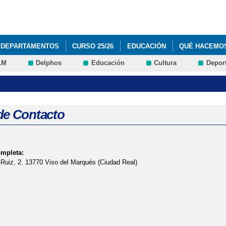
Pasar al
contenido
principal
DEPARTAMENTOS
CURSO 25/26
EDUCACIÓN
QUÉ HACEMO
LM
Delphos
Educación
Cultura
Depor
de Contacto
ompleta:
 Ruiz, 2. 13770 Viso del Marqués (Ciudad Real)