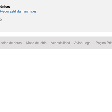
rónico:
@educastillalamancha.es
ección de datos
Mapa del sitio
Accesibilidad
Aviso Legal
Página Prin