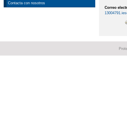
Contacta con nosotros
Correo elect
13004791.ies
Prot