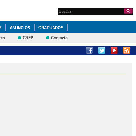
Search this site
Formulario de
búsqueda
S
ANUNCIOS
GRADUADOS
tes
CRFP
Contacto