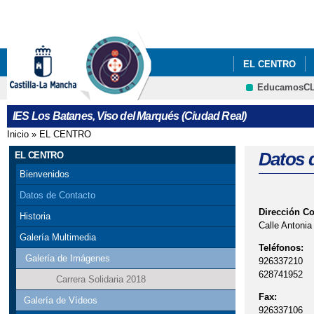
EL CENTRO
EducamosC
IES Los Batanes, Viso del Marqués (Ciudad Real)
Inicio
»
EL CENTRO
Se encuentra usted aquí
Datos 
EL CENTRO
Bienvenidos
Datos de Contacto
Dirección C
Historia
Calle Antonia
Galería Multimedia
Teléfonos:
Galería de Imágenes
926337210
628741952
Carrera Solidaria 2018
Fax:
Galería de Vídeos
926337106