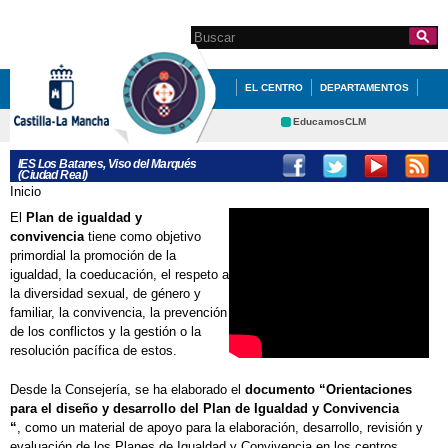
Pasar al
contenido
Search this site
Formulario de
principal
búsqueda
EL CENTRO
DEPARTAMENTOS
CURSO 25/26
EDUCACIÓN
EducamosCLM
Delphos
QUÉ HACEMOS
ANUNCIOS
IES Los Batanes, Viso del Marqués
(Ciudad Real)
Educación
Cultura
GRADUADOS
Inicio
Se encuentra usted aquí
Deportes
CRFP
El
Plan de igualdad y
Contacto
convivencia
tiene como objetivo
primordial la promoción de la
igualdad, la coeducación, el respeto a
la diversidad sexual, de género y
familiar, la convivencia, la prevención
de los conflictos y la gestión o la
resolución pacífica de estos.
Desde la Consejería, se ha elaborado el
documento “Orientaciones
para el diseño y desarrollo del Plan de Igualdad y Convivencia
“
, como un material de apoyo para la elaboración, desarrollo, revisión y
evaluación de los Planes de Igualdad y Convivencia en los centros