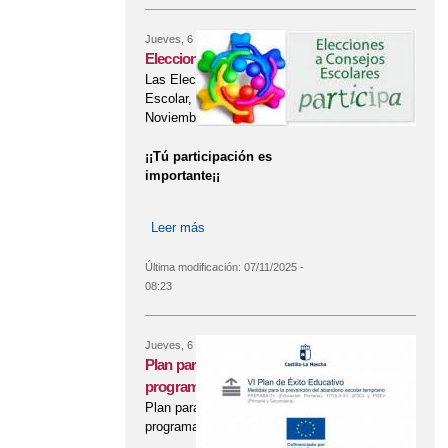
Jueves, 6 Noviembre, 2025
Elecciones al Consejo Escolar
Las Elecciones al Consejo
Escolar, se celebrarán el día 26 de
Noviembre del 2025
¡¡Tú participación es
importante¡¡
Leer más
sobre Elecciones al Consejo Escolar
Última modificación:
07/11/2025 -
08:23
Jueves, 6 Noviembre, 2025
Plan para el Éxito Educativo:
programa Titula-S y PROA+.
Plan para el Éxito Educativo:
programa Titula-S y PROA+.