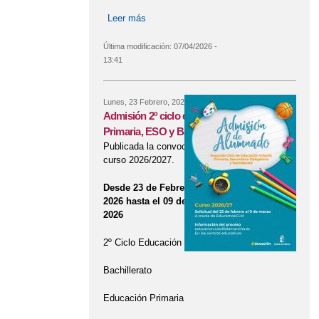
Leer más
sobre BECAS Y AYUDAS AL
ESTUDIO 2026 MINISTERIO DE
EDUCACIÓN
Última modificación:
07/04/2026 -
13:41
Lunes, 23 Febrero, 2026
Admisión 2º ciclo de Infantil,
Primaria, ESO y Bachillerato
Publicada la convocatoria para el
curso 2026/2027.
Desde 23 de Febrero de
2026 hasta el 09 de Marzo de
2026
2º Ciclo Educación Infantil
Bachillerato
Educación Primaria