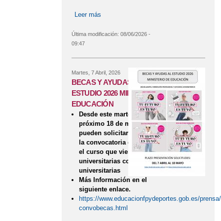
Leer más
sobre SERVICIO DE CAFETERIA
Última modificación:
08/06/2026 -
09:47
Martes, 7 Abril, 2026
BECAS Y AYUDAS AL
ESTUDIO 2026 MINISTERIO DE
EDUCACIÓN
Desde este martes y hasta el
próximo 18 de mayo se
pueden solicitar las becas de
la convocatoria general para
el curso que viene, tanto las
universitarias como las no
universitarias
Más Información en el
siguiente enlace.
https://www.educacionfpydeportes.gob.es/prensa
convobecas.html