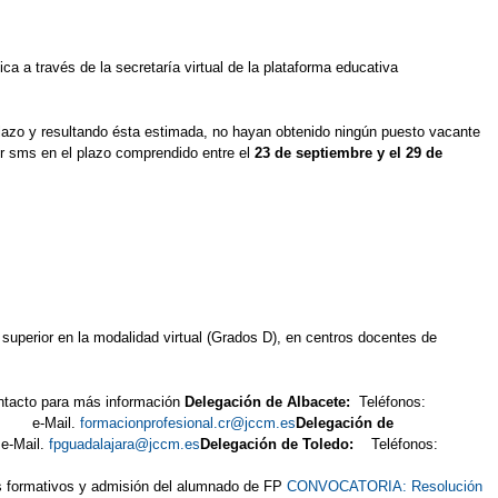
ca a través de la secretaría virtual de la plataforma educativa
 plazo y resultando ésta estimada, no hayan obtenido ningún puesto vacante
or sms en el plazo comprendido entre el
23 de septiembre y el 29 de
uperior en la modalidad virtual (Grados D), en centros docentes de
ontacto para más información
Delegación de Albacete:
Teléfonos:
55 e-Mail.
formacionprofesional.cr@jccm.es
Delegación de
-Mail.
fpguadalajara@jccm.es
Delegación de Toledo:
Teléfonos:
s formativos y admisión del alumnado de FP
CONVOCATORIA: Resolución