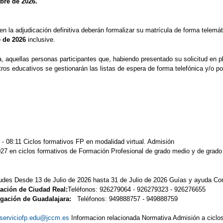
bre de 2026.
n la adjudicación definitiva deberán formalizar su matrícula de forma telemáti
e de 2026
inclusive.
iva, aquellas personas participantes que, habiendo presentado su solicitud en
ros educativos se gestionarán las listas de espera de forma telefónica y/o p
 - 08:11 Ciclos formativos FP en modalidad virtual. Admisión
27 en ciclos formativos de Formación Profesional de grado medio y de grado s
tudes Desde 13 de Julio de 2026 hasta 31 de Julio de 2026 Guías y ayuda C
ación de Ciudad Real:
Teléfonos: 926279064 - 926279323 - 9262766
egación de Guadalajara:
Teléfonos: 949888757 - 949888759 e
serviciofp.edu@jccm.es
Informacion relacionada Normativa Admisión a ciclo