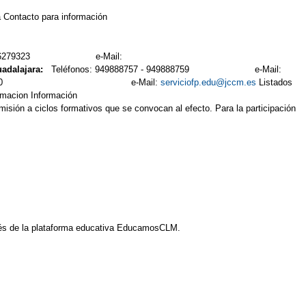
 Contacto para información
64 - 926279323 e-Mail:
uadalajara:
Teléfonos: 949888757 - 949888759 e-Mail:
 925247400 e-Mail:
serviciofp.edu@jccm.es
Listados
rmacion Información
sión a ciclos formativos que se convocan al efecto. Para la participación
és de la plataforma educativa EducamosCLM.