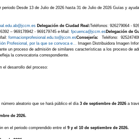
periodo Desde 13 de Julio de 2026 hasta 31 de Julio de 2026 Guías y ayuda
onal.edu.ab@jccm.es
Delegación de Ciudad Real:
Teléfonos: 9262790
76392 – 969178942 - 969179745 e-Mail:
fpcuenca@jccm.es
Delegación de G
Mail:
formacionprofesional.edu.to@jccm.es
Consejería:
Teléfono:
ión Profesional, por la que se convoca e…
Imagen Distribuidora Imagen Info
e un proceso de admisión de similares características a los proceso de admi
efleja la convocatoria correspondiente.
 el desarrollo del proceso:
n número aleatorio que se hará público el día
3 de septiembre de 2026
a trav
embre de 2026.
ón en el periodo comprendido entre el
9 y el 10 de septiembre de 2026.