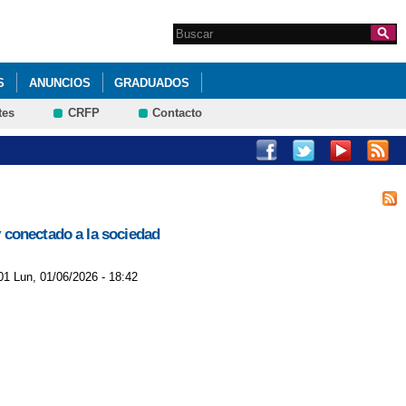
Search this site
Formulario de
búsqueda
S
ANUNCIOS
GRADUADOS
tes
CRFP
Contacto
 conectado a la sociedad
01 Lun, 01/06/2026 - 18:42