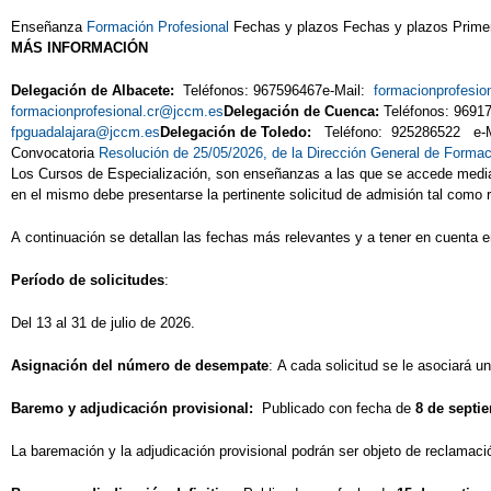
Enseñanza
Formación Profesional
Fechas y plazos Fechas y plazos Primer 
MÁS INFORMACIÓN
Delegación de Albacete:
Teléfonos: 967596467e-Mail:
formacionprofesi
formacionprofesional.cr@jccm.es
Delegación de Cuenca:
Teléfonos: 9691
fpguadalajara@jccm.es
Delegación de Toledo:
Teléfono: 925286522 e-
Convocatoria
Resolución de 25/05/2026, de la Dirección General de Formac
Los Cursos de Especialización, son enseñanzas a las que se accede mediant
en el mismo debe presentarse la pertinente solicitud de admisión tal como r
A continuación se detallan las fechas más relevantes y a tener en cuenta en
Período de solicitudes
:
Del 13 al 31 de julio de 2026.
Asignación del número de desempate
: A cada solicitud se le asociará u
Baremo y adjudicación provisional:
Publicado con fecha de
8 de septi
La baremación y la adjudicación provisional podrán ser objeto de reclamaci