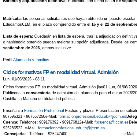
Baremo y adjudicación definitiva:
Publicado con fecha de
15 de septiem
Matrícula:
las personas solicitantes que hayan obtenido un puesto escolar e
EducamosCLM, en el plazo comprendido entre el
16 y el 22 de septiembr
Lista de espera:
Quedarán en lista de espera, tras la adjudicación definit
o habiéndolo obtenido puedan mejorar su opción adjudicada. Desde los cent
septiembre de 2026
, ambos inclusive.
Perfil
Alumnado y familias
Ciclos formativos FP en modalidad virtual. Admisión
Lun, 01/06/2026 - 08:11
Ciclos formativos FP en modalidad virtual. Admisión jlao01 Lun, 01/06/2026
Publicada la
convocatoria
de admisión del alumnado para el curso 2026/20
Castilla-La Mancha de titularidad pública.
Enseñanza
Formación Profesional
Fechas y plazos Presentación de solici
967596321 - 967557258e-Mail:
formacionprofesional.edu.ab@jccm.es
Deleg
Cuenca:
Teléfonos: 969176392 - 969176812e-Mail:
fpcuenca@jccm.es
Del
925286522 e-Mail.
formacionprofesional.edu.to@jccm.es
Consejería:
Teléfono: 925247400 e-Mail.