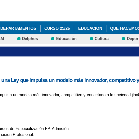
Pasar al
contenido
principal
DEPARTAMENTOS
CURSO 25/26
EDUCACIÓN
QUÉ HACEMO
LM
Delphos
Educación
Cultura
Depor
on una Ley que impulsa un modelo más innovador, competitivo y
impulsa un modelo más innovador, competitivo y conectado a la sociedad jlao
ursos de Especialización FP. Admisión
mación Profesional.